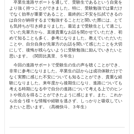
卒業生進路サポートを通して、受験生であるという自覚を
より強く持つことができました。特に、受験勉強では量だけ
でなく効率が重要であること、最終的に不安を払拭できるの
は自分が納得するまで勉強することだと聞いた際には、とて
も気持ちが引き締まりました。最近まで受験生として過ごし
ていた先輩方から、直接貴重なお話を聞かせていただき、初
めて知ることも多く、参考になりました。教えていただいた
ことや、自分自身が先輩方のお話を聞いて感じたことを大切
にして、後悔が残らないように受験勉強に励んでいきたいと
思います。（関田比真里、５年生）
今回の進路サポートで受験生の生の声を聴くことができ、
非常に参考になりました。卒業生の話からは成功体験だけで
なく実際に感じた不安についても知ることができ、貴重な経
験になりました。来年度から後期生になり、進路についても
考える時期になる中で自分の進路について考える上でのヒン
トや視点を得ることができたように感じます。また、これか
ら出会う様々な情報や経験を逃さず、しっかりと吸収してい
きたいと思います。
（髙橋快斗、３年生）