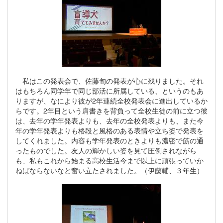
私はこの発表会で、佐藤旬の発表が心に残りました。それ
はもちろん同学年で同じ部活に所属している、というのもあ
りますが、なにより彼が2年連続全校発表会に進出しているか
らです。2年目という肩書きを背負って全校生徒の前に立つ彼
は、去年の学年発表よりも、去年の全校発表よりも、また今
年の学年発表よりも格段と風格のある表情や立ち姿で発表を
してくれました。内容も学年発表のときよりも濃密で筋の通
ったものでした。友人の輝かしい姿を見て圧倒されながら
も、私もこれから始まる高校生活今まで以上に頑張っていか
ねばならないなと奮い立たされました。（伊藤輔、３年生）