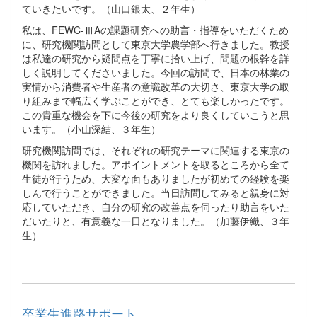
ていきたいです。（山口銀太、２年生）
私は、FEWC‐ⅢAの課題研究への助言・指導をいただくため
に、研究機関訪問として東京大学農学部へ行きました。教授
は私達の研究から疑問点を丁寧に拾い上げ、問題の根幹を詳
しく説明してくださいました。今回の訪問で、日本の林業の
実情から消費者や生産者の意識改革の大切さ、東京大学の取
り組みまで幅広く学ぶことができ、とても楽しかったです。
この貴重な機会を下に今後の研究をより良くしていこうと思
います。（小山深結、３年生）
研究機関訪問では、それぞれの研究テーマに関連する東京の
機関を訪れました。アポイントメントを取るところから全て
生徒が行うため、大変な面もありましたが初めての経験を楽
しんで行うことができました。当日訪問してみると親身に対
応していただき、自分の研究の改善点を伺ったり助言をいた
だいたりと、有意義な一日となりました。（加藤伊織、３年
生）
卒業生進路サポート