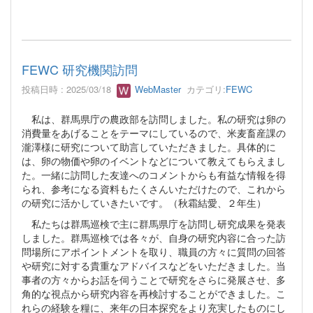
FEWC 研究機関訪問
投稿日時 : 2025/03/18
WebMaster
カテゴリ:
FEWC
私は、群馬県庁の農政部を訪問しました。私の研究は卵の
消費量をあげることをテーマにしているので、米麦畜産課の
瀧澤様に研究について助言していただきました。具体的に
は、卵の物価や卵のイベントなどについて教えてもらえまし
た。一緒に訪問した友達へのコメントからも有益な情報を得
られ、参考になる資料もたくさんいただけたので、これから
の研究に活かしていきたいです。（秋霜結愛、２年生）
私たちは群馬巡検で主に群馬県庁を訪問し研究成果を発表
しました。群馬巡検では各々が、自身の研究内容に合った訪
問場所にアポイントメントを取り、職員の方々に質問の回答
や研究に対する貴重なアドバイスなどをいただきました。当
事者の方々からお話を伺うことで研究をさらに発展させ、多
角的な視点から研究内容を再検討することができました。こ
れらの経験を糧に、来年の日本探究をより充実したものにし