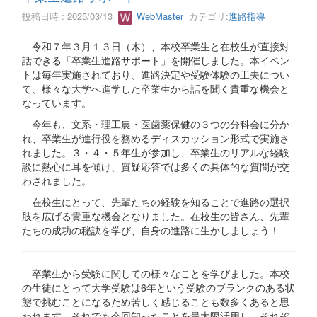
投稿日時 : 2025/03/13
WebMaster
カテゴリ:
進路指導
令和７年３月１３日（木）、本校卒業生と在校生が直接対
話できる「卒業生進路サポート」を開催しました。本イベン
トは毎年実施されており、進路決定や受験体験の工夫につい
て、様々な大学へ進学した卒業生から話を聞く貴重な機会と
なっています。
今年も、文系・理工農・医歯薬保健の３つの分科会に分か
れ、卒業生が進行役を務めるディスカッション形式で実施さ
れました。３・４・５年生が参加し、卒業生のリアルな経験
談に熱心に耳を傾け、質疑応答では多くの具体的な質問が交
わされました。
在校生にとって、先輩たちの経験を知ることで進路の選択
肢を広げる貴重な機会となりました。在校生の皆さん、先輩
たちの成功の秘訣を学び、自身の進路に生かしましょう！
卒業生から受験に関しての様々なことを学びました。本校
の生徒にとって大学受験は6年という受験のブランクのある状
態で挑むことになるため苦しく感じることも数多くあると思
われます。それでも今回知ったことを最大限活用し、それぞ