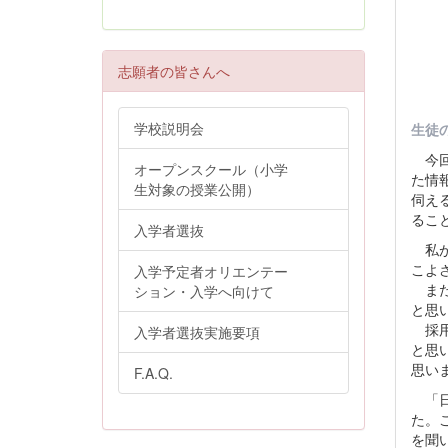
志願者の皆さんへ
学校説明会
生徒
今回
オープンスクール（小学
た情
生対象の授業公開）
伺え
るこ
入学者選抜
私が
こよ
入学予定者オリエンテー
また
ション・入学へ向けて
と思
採用
入学者選抜実施要項
と思
思い
F.A.Q.
「日
た。
を聞