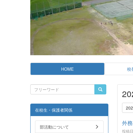
HOME
校
2
20
在校生・保護者関係
外務
部活動について
投稿日時