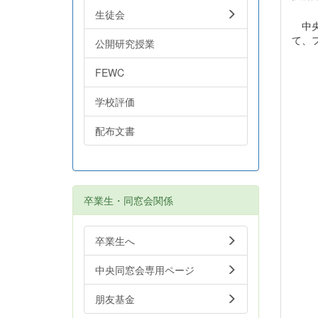
生徒会
中央
て、
公開研究授業
FEWC
学校評価
配布文書
卒業生・同窓会関係
卒業生へ
中央同窓会専用ページ
朋友基金