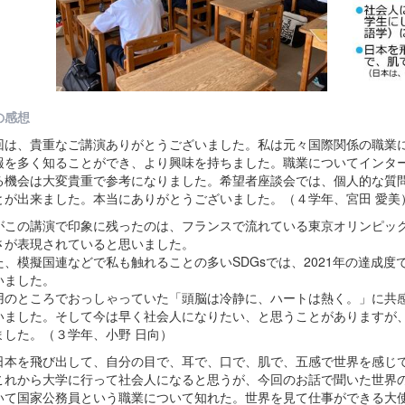
の感想
は、貴重なご講演ありがとうございました。私は元々国際関係の職業に
報を多く知ることができ、より興味を持ちました。職業についてインタ
る機会は大変貴重で参考になりました。希望者座談会では、個人的な質
とが出来ました。本当にありがとうございました。（４学年、宮田 愛美
この講演で印象に残ったのは、フランスで流れている東京オリンピックの
さが表現されていると思いました。
、模擬国連などで私も触れることの多いSDGsでは、2021年の達成度
いました。
のところでおっしゃっていた「頭脳は冷静に、ハートは熱く。」に共感
いました。そして今は早く社会人になりたい、と思うことがありますが
ました。（３学年、小野 日向）
本を飛び出して、自分の目で、耳で、口で、肌で、五感で世界を感じて
これから大学に行って社会人になると思うが、今回のお話で聞いた世界
いて国家公務員という職業について知れた。世界を見て仕事ができる大