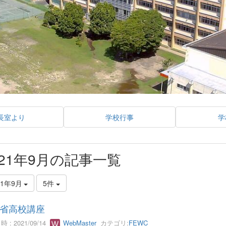
長室より
学校行事
学
021年9月の記事一覧
21年9月
5件
省高校講座
 : 2021/09/14
WebMaster
カテゴリ:
FEWC