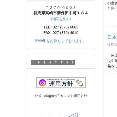
の良
と思
〒３７０-０００３
群馬県高崎市新保田中町１８４
（地図を見る）
TEL:
027 (370) 6663
FAX:
027 (370) 4910
日本
EMAILをお待ちしております。
投稿日時
日本外
央中
1
8
5
4
7
7
3
6
義を
公式Instagramアカウント運用方針