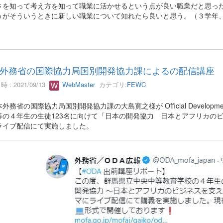
さを知って考え方を知って職業に活かせるという点が良い職業だと思っ
うがそういうときに新しい職業について知れたら良いと思う。（３学年、
外務省の国際協力局国別開発協力課によるの配信講座
 : 2021/09/13
WebMaster
カテゴリ:
FEWC
務省の国際協力局国別開発協力課の大島寛之様が Official Development
等の４年生の生徒123名に向けて「日本の開発協力 日本とアフリカの
ライブ配信にて実施しました。