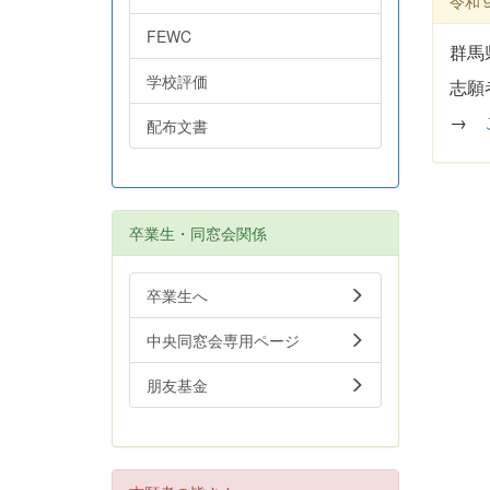
令和
FEWC
群馬
学校評価
志願
→
配布文書
卒業生・同窓会関係
卒業生へ
中央同窓会専用ページ
朋友基金