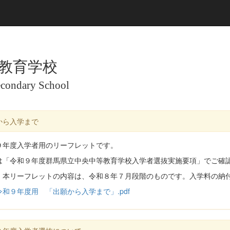
教育学校
econdary School
から入学まで
９年度入学者用のリーフレットです。
は「令和９年度群馬県立中央中等教育学校入学者選抜実施要項」でご確
、本リーフレットの内容は、令和８年７月段階のものです。入学料の納
令和９年度用 「出願から入学まで」.pdf