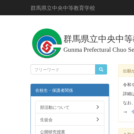
群馬県立中央中等教育学校
群馬県立中央中等
Gunma Prefectural Chuo S
出願
令和
在校生・保護者関係
詳細
なお
部活動について
→
生徒会
公開研究授業