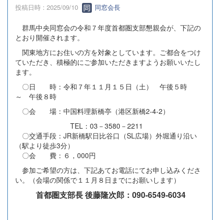
投稿日時 : 2025/09/10
同窓会長
群馬中央同窓会の令和７年度首都圏支部懇親会が、下記の
とおり開催されます。
関東地方にお住いの方を対象としています。ご都合をつけ
ていただき、積極的にご参加いただきますようお願いいたし
ます。
〇日 時：令和７年１１月１５日（土） 午後５時
～ 午後８時
〇会 場：中国料理新橋亭（港区新橋2-4-2）
TEL：03－3580－2211
〇交通手段：JR新橋駅日比谷口（SL広場）外堀通り沿い
（駅より徒歩3分）
〇会 費：６，000円
参加ご希望の方は、下記あてお電話にてお申し込みくださ
い。（会場の関係で１１月８日までにお願いします）
首都圏支部長 後藤隆次郎：090-6549-6034