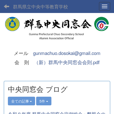
群馬県立中央中等教育学校
Toggl
メール
gunmachuo.dosokai@gmail.com
会 則
（新）群馬中央同窓会会則.pdf
中央同窓会 ブログ
全ての記事
5件
令和８年度 群馬中央同窓会定例総会・懇親会の