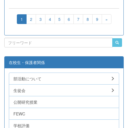
1
2
3
4
5
6
7
8
9
»
在校生・保護者関係
部活動について
生徒会
公開研究授業
FEWC
学校評価