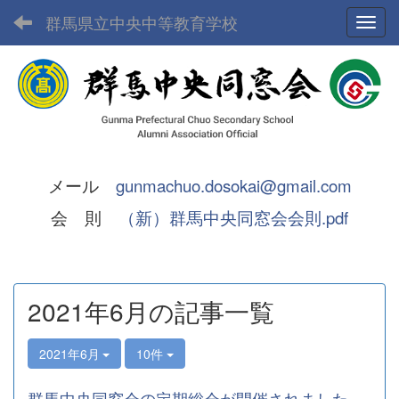
群馬県立中央中等教育学校
Toggl
メール
gunmachuo.dosokai@gmail.com
会 則
（新）群馬中央同窓会会則.pdf
2021年6月の記事一覧
2021年6月
10件
群馬中央同窓会の定期総会が開催されました