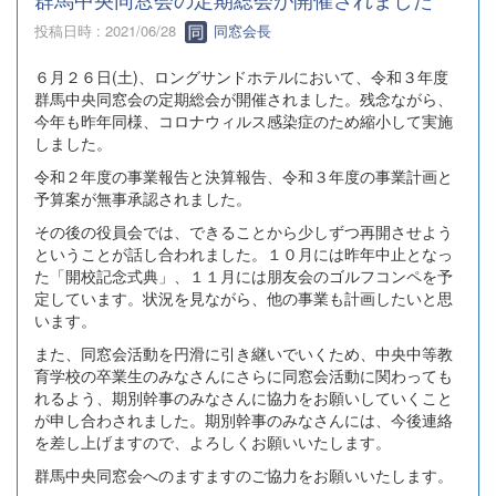
投稿日時 : 2021/06/28
同窓会長
６月２６日(土)、ロングサンドホテルにおいて、令和３年度
群馬中央同窓会の定期総会が開催されました。残念ながら、
今年も昨年同様、コロナウィルス感染症のため縮小して実施
しました。
令和２年度の事業報告と決算報告、令和３年度の事業計画と
予算案が無事承認されました。
その後の役員会では、できることから少しずつ再開させよう
ということが話し合われました。１０月には昨年中止となっ
た「開校記念式典」、１１月には朋友会のゴルフコンペを予
定しています。状況を見ながら、他の事業も計画したいと思
います。
また、同窓会活動を円滑に引き継いでいくため、中央中等教
育学校の卒業生のみなさんにさらに同窓会活動に関わっても
れるよう、期別幹事のみなさんに協力をお願いしていくこと
が申し合わされました。期別幹事のみなさんには、今後連絡
を差し上げますので、よろしくお願いいたします。
群馬中央同窓会へのますますのご協力をお願いいたします。