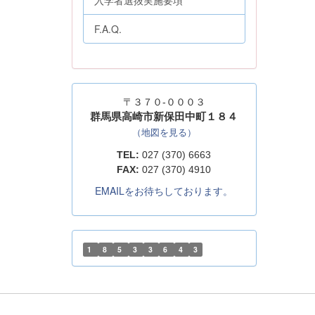
入学者選抜実施要項
F.A.Q.
〒３７０-０００３
群馬県高崎市新保田中町１８４
（地図を見る）
TEL:
027 (370) 6663
FAX:
027 (370) 4910
EMAILをお待ちしております。
1
8
5
3
3
6
4
3