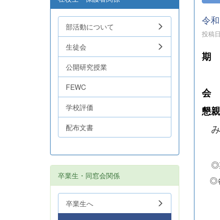
令和
部活動について
投稿日時
生徒会
期
公開研究授業
総
FEWC
会
学校評価
懇親
み
配布文書
◎
卒業生・同窓会関係
◎各
卒業生へ