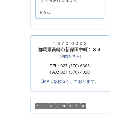
入学者選抜実施要項
F.A.Q.
〒３７０-０００３
群馬県高崎市新保田中町１８４
（地図を見る）
TEL:
027 (370) 6663
FAX:
027 (370) 4910
EMAILをお待ちしております。
1
8
5
5
3
9
1
6