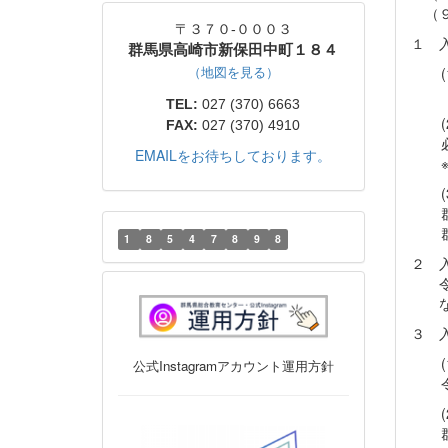
（
〒３７０-０００３
１ 
群馬県高崎市新保田中町１８４
（地図を見る）
TEL:
027 (370) 6663
FAX:
027 (370) 4910
EMAILをお待ちしております。
1
8
5
4
7
8
9
8
２ 
令和
なお
３ 
公式Instagramアカウント運用方針