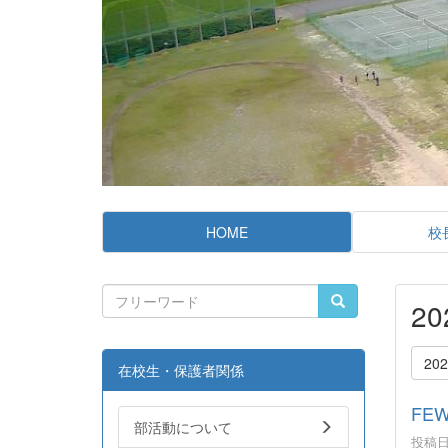
HOME
校
2
20
在校生・保護者関係
FE
部活動について
投稿日時