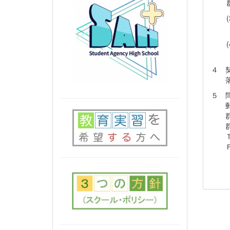
４ 
落札
５ 
郵便
群馬
群馬
ＴＥ
ＦＡ