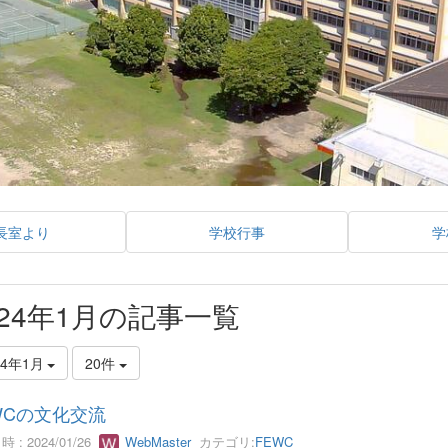
長室より
学校行事
学
024年1月の記事一覧
24年1月
20件
WCの文化交流
 : 2024/01/26
WebMaster
カテゴリ:
FEWC