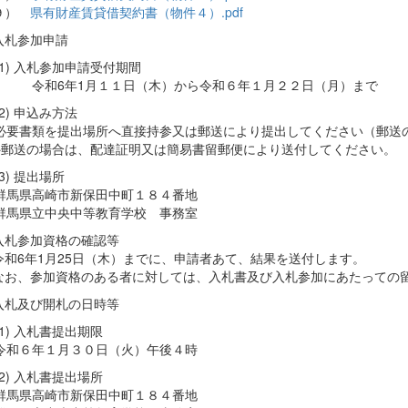
９）
県有財産賃貸借契約書（物件４）.pdf
入札参加申請
(1) 入札参加申請受付期間
令和6年1月１１日（木）から令和６年１月２２日（月）まで
(2) 申込み方法
必要書類を提出場所へ直接持参又は郵送により提出してください（郵送
※郵送の場合は、配達証明又は簡易書留郵便により送付してください。
(3) 提出場所
群馬県高崎市新保田中町１８４番地
群馬県立中央中等教育学校 事務室
入札参加資格の確認等
6年1月25日（木）までに、申請者あて、結果を送付します。
、参加資格のある者に対しては、入札書及び入札参加にあたっての留
入札及び開札の日時等
(1) 入札書提出期限
令和６年１月３０日（火）午後４時
(2) 入札書提出場所
群馬県高崎市新保田中町１８４番地