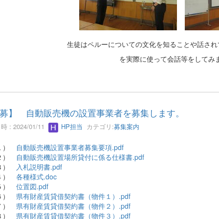
生徒はペルーについての文化を知ることや話され
を実際に使って会話等をしてみ
募】 自動販売機の設置事業者を募集します。
 : 2024/01/11
HP担当
カテゴリ:
募集案内
１）
自動販売機設置事業者募集要項.pdf
２）
自動販売機設置場所貸付に係る仕様書.pdf
３）
入札説明書.pdf
４）
各種様式.doc
５）
位置図.pdf
６）
県有財産賃貸借契約書（物件１）.pdf
７）
県有財産賃貸借契約書（物件２）.pdf
８）
県有財産賃貸借契約書（物件３）.pdf