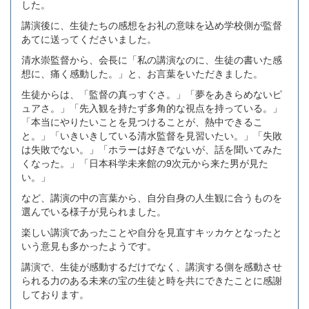
した。
講演後に、生徒たちの感想をお礼の意味を込め学校側が監督
あてに送ってくださいました。
清水崇監督から、会長に「私の講演なのに、生徒の書いた感
想に、痛く感動した。」と、お言葉をいただきました。
生徒からは、「監督の真っすぐさ。」「夢をあきらめないピ
ュアさ。」「先入観を持たず多角的な視点を持っている。」
「本当にやりたいことを見つけることが、熱中できるこ
と。」「いきいきしている清水監督を見習いたい。」「失敗
は失敗でない。」「ホラーは好きでないが、話を聞いてみた
くなった。」「日本科学未来館の9次元から来た男が見た
い。」
など、講演の中の言葉から、自分自身の人生観に合うものを
選んでいる様子が見られました。
楽しい講演であったことや自分を見直すキッカケとなったと
いう意見も多かったようです。
講演で、生徒が感動するだけでなく、講演する側を感動させ
られる力のある未来の宝の生徒と時を共にできたことに感謝
しております。