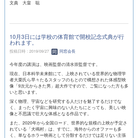
文責 大畠 聡
10月3日には学校の体育館で開校記念式典が行
われます。
投稿日時 : 2019/09/27
同窓会長
今年度の講演は、映画監督の清水崇監督です。
現在、日本科学未来館にて、上映されている世界的な物理学
者大栗氏ら早々たるスタッフのもとので構想された体感型映
像「9次元からきた男」超大作ですので、ご覧になった方も多
いと思います。
深く物理、宇宙などを研究する人だけを魅了するだけでな
く、まったく宇宙に興味のない人たちにとっても、美しい映
像と不思議で壮大な体感となる作品です。
また、2020年から全国ロード、世界的な規模の上映が予定さ
れている「犬鳴村」は、すでに、海外からのオファーも多
く、単なるホラー映画として分類するだけでは足りない主張