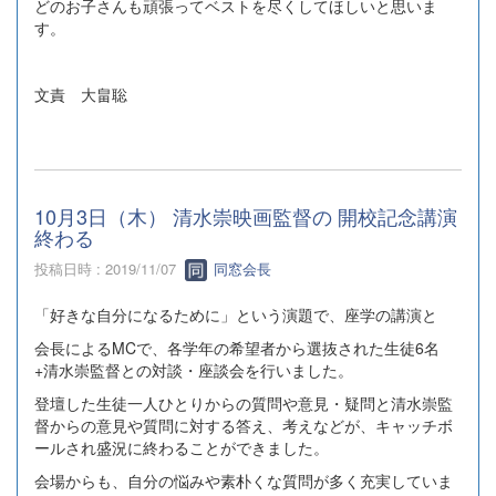
どのお子さんも頑張ってベストを尽くしてほしいと思いま
す。
文責 大畠聡
10月3日（木） 清水崇映画監督の 開校記念講演
終わる
投稿日時 : 2019/11/07
同窓会長
「好きな自分になるために」という演題で、座学の講演と
会長によるMCで、各学年の希望者から選抜された生徒6名
+清水崇監督との対談・座談会を行いました。
登壇した生徒一人ひとりからの質問や意見・疑問と清水崇監
督からの意見や質問に対する答え、考えなどが、キャッチボ
ールされ盛況に終わることができました。
会場からも、自分の悩みや素朴くな質問が多く充実していま