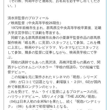
（その際、何期卒かと連絡先、お名前を必ず申し出てくださ
い。）
清水崇監督のプロフィール
／映画監督（中央高等学校26期生）
1972年前橋市生まれ。群馬県立中央高等学校卒業後、近畿
大学文芸学部にて演劇を専攻する。
同郷である群馬県前橋市出身の小栗康平監督作品の群馬県
製作映画『眠る男』に見習いスタッフとして参加。これを機
に上京し、映画やテレビドラマ、Vシネマなどにスタッフと
して参加。幾多の監督に従事しながら、映画美学校にて学
ぶ。
同校の講師でもあった黒沢清、高橋洋監督らの薦めで、関
西テレビのオムニバスホラー『学校の怪談G』での短編で監
督デビュー。
この短編を元に製作されたＶシネマの「呪怨」シリーズ
（99）が口コミで話題となり、劇場版１・２(01、02)が国内
外で単館系ロングランのヒット。
これを受けて、サム・ライミ監督によるプロデュースの元、
ハリウッドデビュー。USリメイク版『THE JUON／呪怨』
（04)は日本人初の全米№1を果たし、続く『呪怨パンデミッ
ク』（06）も全米で初登場№１となる。