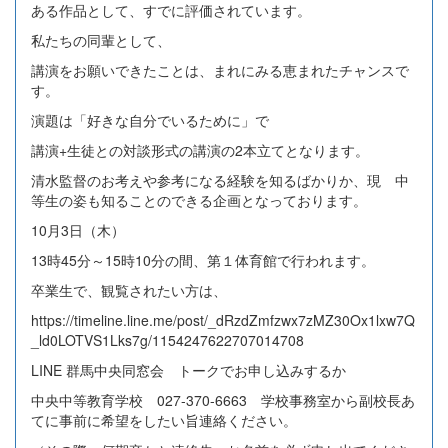
ある作品として、すでに評価されています。
私たちの同輩として、
講演をお願いできたことは、まれにみる恵まれたチャンスで
す。
演題は「好きな自分でいるために」で
講演+生徒との対談形式の講演の2本立てとなります。
清水監督のお考えや参考になる経験を知るばかりか、現 中
等生の姿も知ることのできる企画となっております。
10月3日（木）
13時45分～15時10分の間、第１体育館で行われます。
卒業生で、観覧されたい方は、
https://timeline.line.me/post/_dRzdZmfzwx7zMZ30Ox1lxw7Q
_ld0LOTVS1Lks7g/1154247622707014708
LINE 群馬中央同窓会 トークでお申し込みするか
中央中等教育学校 027-370-6663 学校事務室から副校長あ
てに事前に希望をしたい旨連絡ください。