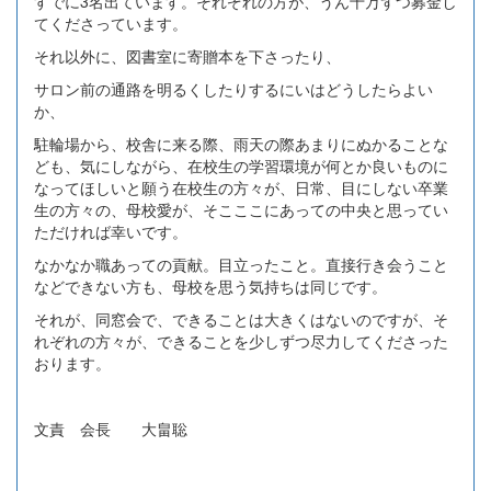
すでに3名出ています。それぞれの方が、うん十万ずつ募金し
てくださっています。
それ以外に、図書室に寄贈本を下さったり、
サロン前の通路を明るくしたりするにいはどうしたらよい
か、
駐輪場から、校舎に来る際、雨天の際あまりにぬかることな
ども、気にしながら、在校生の学習環境が何とか良いものに
なってほしいと願う在校生の方々が、日常、目にしない卒業
生の方々の、母校愛が、そこここにあっての中央と思ってい
ただければ幸いです。
なかなか職あっての貢献。目立ったこと。直接行き会うこと
などできない方も、母校を思う気持ちは同じです。
それが、同窓会で、できることは大きくはないのですが、そ
れぞれの方々が、できることを少しずつ尽力してくださった
おります。
文責 会長 大畠聡