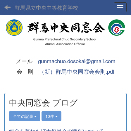
群馬県立中央中等教育学校
Toggl
メール
gunmachuo.dosokai@gmail.com
会 則
（新）群馬中央同窓会会則.pdf
中央同窓会 ブログ
全ての記事
10件
総会を兼ねた拡大役員会の開催について