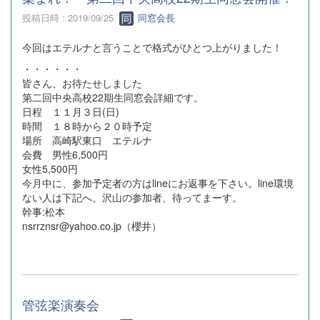
投稿日時 : 2019/09/25
同窓会長
今回はエテルナと言うことで格式がひとつ上がりました！
・・・・・・
皆さん、お待たせしました
第二回中央高校22期生同窓会詳細です。
日程 １１月３日(日)
時間 １８時から２０時予定
場所 高崎駅東口 エテルナ
会費 男性6,500円
女性5,500円
今月中に、参加予定者の方はlineにお返事を下さい。line環境
ない人は下記へ。沢山の参加者、待ってまーす。
幹事:松本
nsrrznsr@yahoo.co.jp（櫻井）
管弦楽演奏会