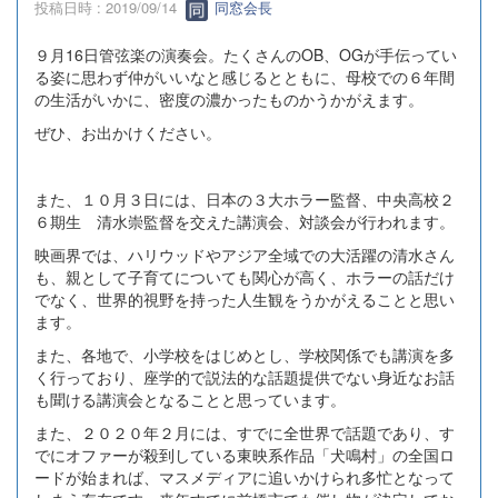
投稿日時 : 2019/09/14
同窓会長
９月16日管弦楽の演奏会。たくさんのOB、OGが手伝ってい
る姿に思わず仲がいいなと感じるとともに、母校での６年間
の生活がいかに、密度の濃かったものかうかがえます。
ぜひ、お出かけください。
また、１０月３日には、日本の３大ホラー監督、中央高校２
６期生 清水崇監督を交えた講演会、対談会が行われます。
映画界では、ハリウッドやアジア全域での大活躍の清水さん
も、親として子育てについても関心が高く、ホラーの話だけ
でなく、世界的視野を持った人生観をうかがえることと思い
ます。
また、各地で、小学校をはじめとし、学校関係でも講演を多
く行っており、座学的で説法的な話題提供でない身近なお話
も聞ける講演会となることと思っています。
また、２０２０年２月には、すでに全世界で話題であり、す
でにオファーが殺到している東映系作品「犬鳴村」の全国ロ
ードが始まれば、マスメディアに追いかけられ多忙となって