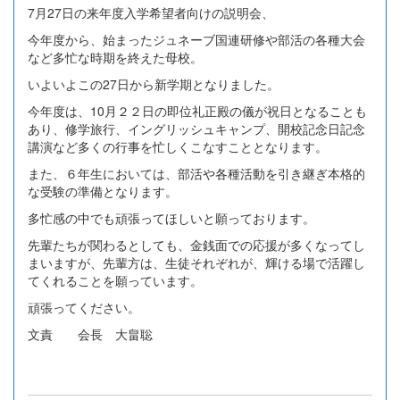
7月27日の来年度入学希望者向けの説明会、
今年度から、始まったジュネーブ国連研修や部活の各種大会
など多忙な時期を終えた母校。
いよいよこの27日から新学期となりました。
今年度は、10月２２日の即位礼正殿の儀が祝日となることも
あり、修学旅行、イングリッシュキャンプ、開校記念日記念
講演など多くの行事を忙しくこなすこととなります。
また、６年生においては、部活や各種活動を引き継ぎ本格的
な受験の準備となります。
多忙感の中でも頑張ってほしいと願っております。
先輩たちが関わるとしても、金銭面での応援が多くなってし
まいますが、先輩方は、生徒それぞれが、輝ける場で活躍し
てくれることを願っています。
頑張ってください。
文責 会長 大畠聡