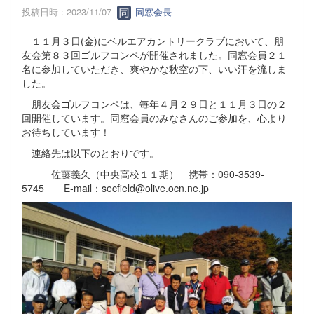
投稿日時 : 2023/11/07
同窓会長
１１月３日(金)にベルエアカントリークラブにおいて、朋
友会第８３回ゴルフコンペが開催されました。同窓会員２１
名に参加していただき、爽やかな秋空の下、いい汗を流しま
した。
朋友会ゴルフコンペは、毎年４月２９日と１１月３日の２
回開催しています。同窓会員のみなさんのご参加を、心より
お待ちしています！
連絡先は以下のとおりです。
佐藤義久（中央高校１１期） 携帯：090-3539‐
5745 E‐mail：secfield@olive.ocn.ne.jp