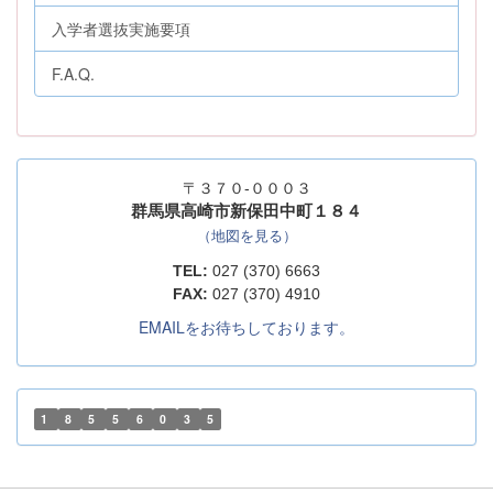
入学者選抜実施要項
F.A.Q.
〒３７０-０００３
群馬県高崎市新保田中町１８４
（地図を見る）
TEL:
027 (370) 6663
FAX:
027 (370) 4910
EMAILをお待ちしております。
1
8
5
5
6
0
3
5