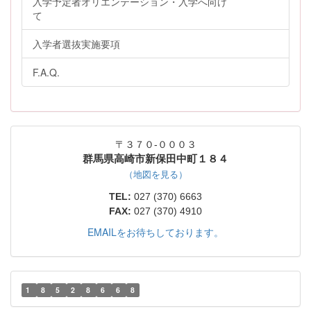
入学予定者オリエンテーション・入学へ向け
て
入学者選抜実施要項
F.A.Q.
〒３７０-０００３
群馬県高崎市新保田中町１８４
（地図を見る）
TEL:
027 (370) 6663
FAX:
027 (370) 4910
EMAILをお待ちしております。
1
8
5
2
8
6
6
8