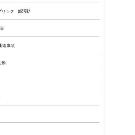
ブリック
部活動
事
連絡事項
活動
事