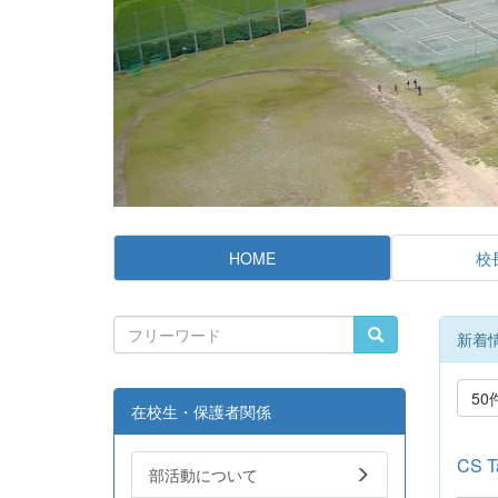
HOME
校
新着
50
在校生・保護者関係
CS
部活動について