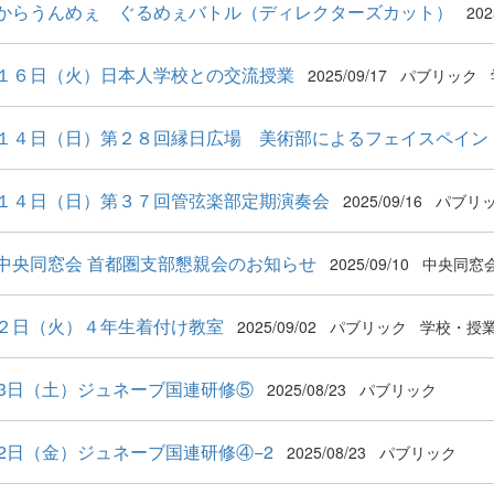
からうんめぇ ぐるめぇバトル（ディレクターズカット）
202
１６日（火）日本人学校との交流授業
2025/09/17
パブリック
１４日（日）第２８回縁日広場 美術部によるフェイスペイン
１４日（日）第３７回管弦楽部定期演奏会
2025/09/16
パブリ
中央同窓会 首都圏支部懇親会のお知らせ
2025/09/10
中央同窓
２日（火）４年生着付け教室
2025/09/02
パブリック
学校・授
23日（土）ジュネーブ国連研修⑤
2025/08/23
パブリック
22日（金）ジュネーブ国連研修④−2
2025/08/23
パブリック