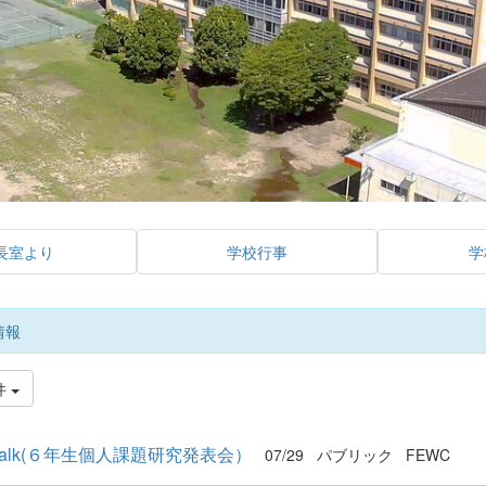
長室より
学校行事
学
情報
件
 Talk(６年生個人課題研究発表会）
07/29
パブリック
FEWC