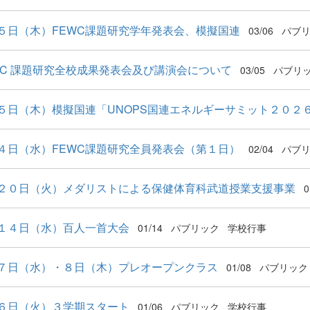
５日（木）FEWC課題研究学年発表会、模擬国連
03/06
パブ
WC 課題研究全校成果発表会及び講演会について
03/05
パブリ
５日（木）模擬国連「UNOPS国連エネルギーサミット２０２
４日（水）FEWC課題研究全員発表会（第１日）
02/04
パブ
２０日（火）メダリストによる保健体育科武道授業支援事業
0
１４日（水）百人一首大会
01/14
パブリック
学校行事
７日（水）・８日（木）プレオープンクラス
01/08
パブリック
６日（火）３学期スタート
01/06
パブリック
学校行事