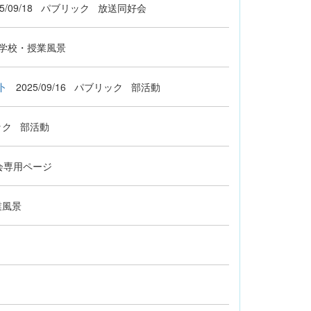
5/09/18
パブリック
放送同好会
学校・授業風景
ト
2025/09/16
パブリック
部活動
ック
部活動
会専用ページ
業風景