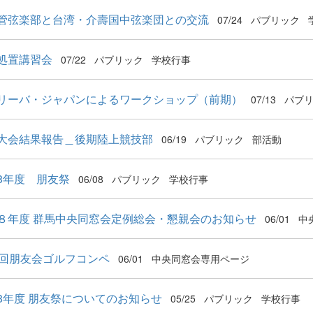
管弦楽部と台湾・介壽国中弦楽団との交流
07/24
パブリック
処置講習会
07/22
パブリック
学校行事
リーバ・ジャパンによるワークショップ（前期）
07/13
パブ
大会結果報告＿後期陸上競技部
06/19
パブリック
部活動
8年度 朋友祭
06/08
パブリック
学校行事
８年度 群馬中央同窓会定例総会・懇親会のお知らせ
06/01
中
8回朋友会ゴルフコンペ
06/01
中央同窓会専用ページ
8年度 朋友祭についてのお知らせ
05/25
パブリック
学校行事