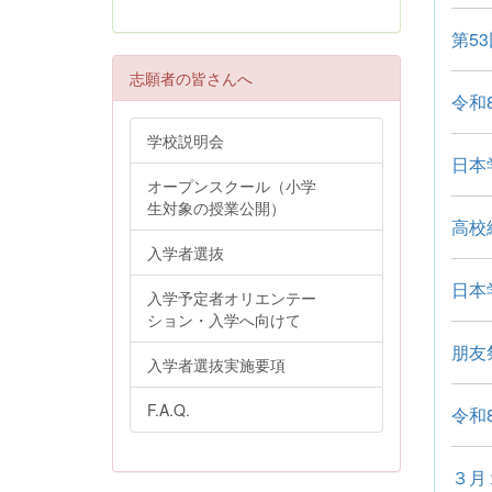
第5
志願者の皆さんへ
令和
学校説明会
日本
オープンスクール（小学
生対象の授業公開）
高校
入学者選抜
日本
入学予定者オリエンテー
ション・入学へ向けて
朋友
入学者選抜実施要項
F.A.Q.
令和
３月