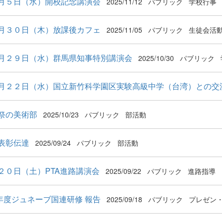
月５日（水）開校記念講演会
2025/11/12
パブリック
学校行事
月３０日（木）放課後カフェ
2025/11/05
パブリック
生徒会活
月２９日（水）群馬県知事特別講演会
2025/10/30
パブリック
月２２日（水）国立新竹科学園区実験高級中学（台湾）との交
祭の美術部
2025/10/23
パブリック
部活動
 表彰伝達
2025/09/24
パブリック
部活動
２０日（土）PTA進路講演会
2025/09/22
パブリック
進路指導
年度ジュネーブ国連研修 報告
2025/09/18
パブリック
プレゼン