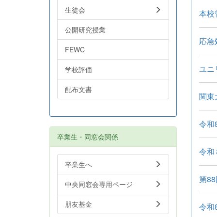
生徒会
本校
公開研究授業
応急
FEWC
ユニ
学校評価
配布文書
関東
令和
卒業生・同窓会関係
令和
卒業生へ
第8
中央同窓会専用ページ
朋友基金
令和