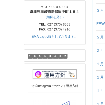
〒３７０-０００３
３月
群馬県高崎市新保田中町１８４
（地図を見る）
FE
TEL:
027 (370) 6663
FAX:
027 (370) 4910
EMAILをお待ちしております。
２月
２月
1
8
5
5
0
4
0
2
１月
１月
公式Instagramアカウント運用方針
１月
１月