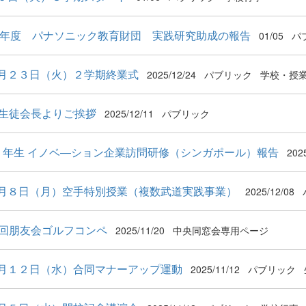
25年度 パナソニック教育財団 実践研究助成の報告
01/05
パ
月２３日（火）２学期終業式
2025/12/24
パブリック
学校・授
期生徒会長よりご挨拶
2025/12/11
パブリック
 ５年生 イノベ―ション企業訪問研修（シンガポール）報告
202
月８日（月）空手特別授業（複数武道実践事業）
2025/12/08
7回朋友会ゴルフコンペ
2025/11/20
中央同窓会専用ページ
月１２日（水）合同マナーアップ運動
2025/11/12
パブリック