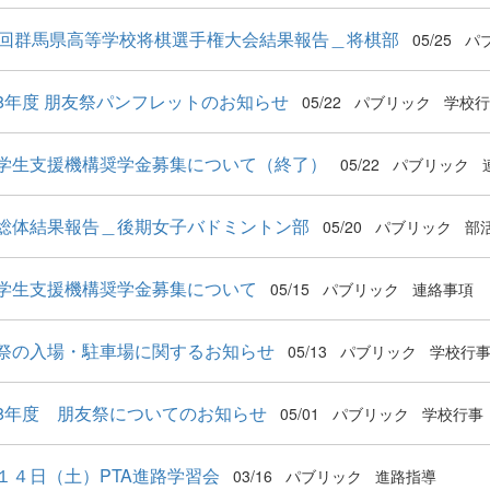
3回群馬県高等学校将棋選手権大会結果報告＿将棋部
05/25
パ
8年度 朋友祭パンフレットのお知らせ
05/22
パブリック
学校行
学生支援機構奨学金募集について（終了）
05/22
パブリック
総体結果報告＿後期女子バドミントン部
05/20
パブリック
部
学生支援機構奨学金募集について
05/15
パブリック
連絡事項
祭の入場・駐車場に関するお知らせ
05/13
パブリック
学校行
8年度 朋友祭についてのお知らせ
05/01
パブリック
学校行事
１４日（土）PTA進路学習会
03/16
パブリック
進路指導